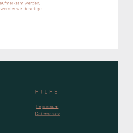
ng aufmerksam werden,
 werden wir derartige
HILFE
Impressum
Datenschutz