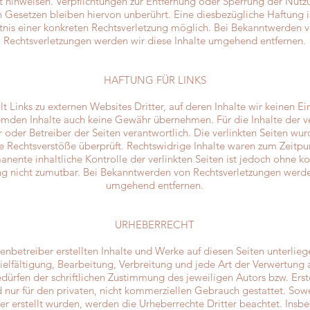
it hinweisen. Verpflichtungen zur Entfernung oder Sperrung der Nut
 Gesetzen bleiben hiervon unberührt. Eine diesbezügliche Haftung i
tnis einer konkreten Rechtsverletzung möglich. Bei Bekanntwerden
Rechtsverletzungen werden wir diese Inhalte umgehend entfernen.
HAFTUNG FÜR LINKS
 Links zu externen Websites Dritter, auf deren Inhalte wir keinen Ei
emden Inhalte auch keine Gewähr übernehmen. Für die Inhalte der verl
r oder Betreiber der Seiten verantwortlich. Die verlinkten Seiten wu
e Rechtsverstöße überprüft. Rechtswidrige Inhalte waren zum Zeitpun
anente inhaltliche Kontrolle der verlinkten Seiten ist jedoch ohne k
ng nicht zumutbar. Bei Bekanntwerden von Rechtsverletzungen werde
umgehend entfernen.
URHEBERRECHT
tenbetreiber erstellten Inhalte und Werke auf diesen Seiten unterli
ielfältigung, Bearbeitung, Verbreitung und jede Art der Verwertung
dürfen der schriftlichen Zustimmung des jeweiligen Autors bzw. Ers
d nur für den privaten, nicht kommerziellen Gebrauch gestattet. Sowei
er erstellt wurden, werden die Urheberrechte Dritter beachtet. Insb