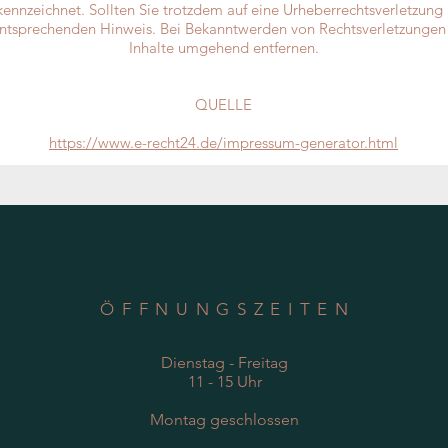
ekennzeichnet. Sollten Sie trotzdem auf eine Urheberrechtsverletzu
entsprechenden Hinweis. Bei Bekanntwerden von Rechtsverletzungen
Inhalte umgehend entfernen.
QUELLE
https://www.e-recht24.de/impressum-generator.html
ÖFFNUNGSZEITEN
Dienstag - Freitag
11 - 15 Uhr
Montag geschlossen