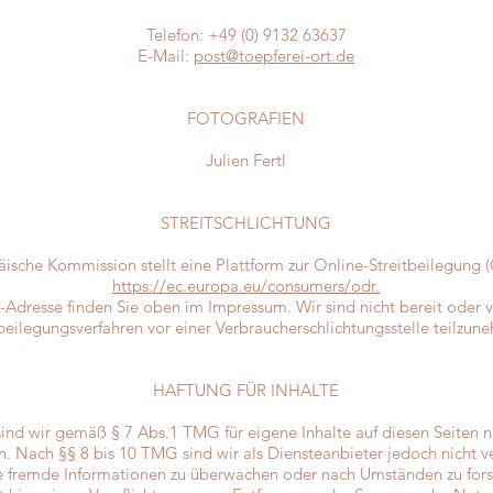
Telefon: +49 (0) 9132 63637
E-Mail:
post@toepferei-ort.de
FOTOGRAFIEN
Julien Fertl​
STREITSCHLICHTUNG
ische Kommission stellt eine Plattform zur Online-Streitbeilegung (
https://ec.europa.eu/consumers/odr.
-Adresse finden Sie oben im Impressum. Wir sind nicht bereit oder ve
tbeilegungsverfahren vor einer Verbraucherschlichtungsstelle teilzun
HAFTUNG FÜR INHALTE
sind wir gemäß § 7 Abs.1 TMG für eigene Inhalte auf diesen Seiten
. Nach §§ 8 bis 10 TMG sind wir als Diensteanbieter jedoch nicht ve
e fremde Informationen zu überwachen oder nach Umständen zu forsc