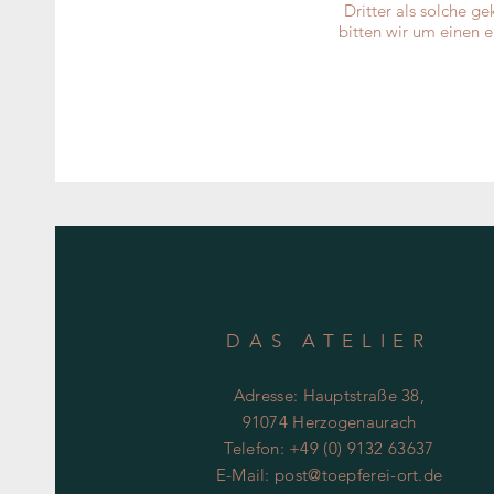
Dritter als solche g
bitten wir um einen 
DAS ATELIER
Adresse: Hauptstraße 38,
91074 Herzogenaurach
Telefon: +49 (0) 9132 63637
E-Mail:
post@toepferei-ort.de