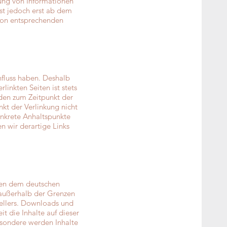
zung von Informationen
st jedoch erst ab dem
 von entsprechenden
nfluss haben. Deshalb
inkten Seiten ist stets
rden zum Zeitpunkt der
kt der Verlinkung nicht
onkrete Anhaltspunkte
n wir derartige Links
egen dem deutschen
 außerhalb der Grenzen
tellers. Downloads und
t die Inhalte auf dieser
esondere werden Inhalte