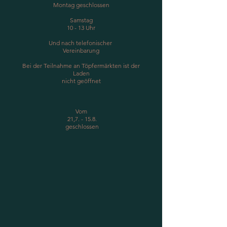
Montag geschlossen
Samstag
10 - 13 Uhr
Und nach telefonischer
Vereinbarung
Bei der Teilnahme an Töpfermärkten ist der
Laden
nicht geöffnet
Vom​
21,7. - 15.8.
geschlossen