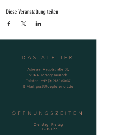
Diese Veranstaltung teilen
DAS ATELIER
Adresse: Hauptstraße 38,
91074 Herzogenaurach
Telefon:
+49 (0) 9132 63637
E-Mail:
post@toepferei-ort.de
ÖFFNUNGSZEITEN
Dienstag - Freitag
11 - 15 Uhr