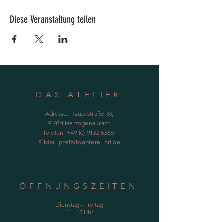
Diese Veranstaltung teilen
DAS ATELIER
Adresse: Hauptstraße 38,
91074 Herzogenaurach
Telefon:
+49 (0) 9132 63637
E-Mail:
post@toepferei-ort.de
ÖFFNUNGSZEITEN
Dienstag - Freitag
11 - 15 Uhr