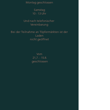
Montag geschlossen
Samstag
10 - 13 Uhr
Und nach telefonischer
Vereinbarung
Bei der Teilnahme an Töpfermärkten ist der
Laden
nicht geöffnet
Vom​
21,7. - 15.8.
geschlossen