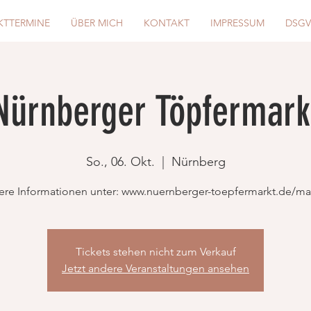
KTTERMINE
ÜBER MICH
KONTAKT
IMPRESSUM
DSG
Nürnberger Töpfermark
So., 06. Okt.
  |  
Nürnberg
ere Informationen unter: www.nuernberger-toepfermarkt.de/ma
Tickets stehen nicht zum Verkauf
Jetzt andere Veranstaltungen ansehen