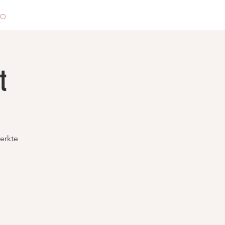
VO
t
erkte