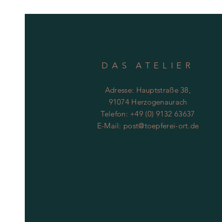
DAS ATELIER
Adresse: Hauptstraße 38,
91074 Herzogenaurach
Telefon: +49 (0) 9132 63637
E-Mail:
post@toepferei-ort.de