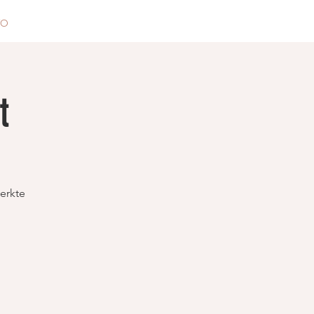
VO
t
erkte