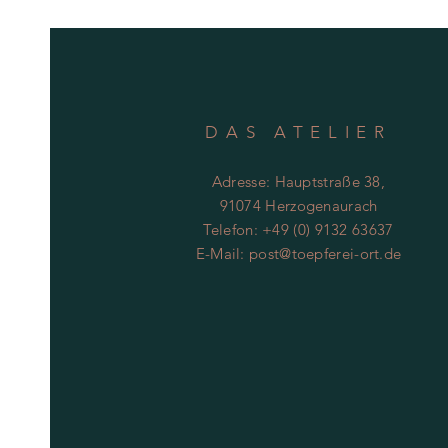
DAS ATELIER
Adresse: Hauptstraße 38,
91074 Herzogenaurach
Telefon: +49 (0) 9132 63637
E-Mail:
post@toepferei-ort.de