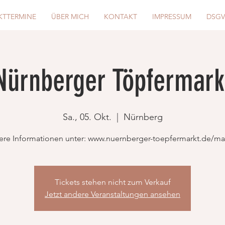
KTTERMINE
ÜBER MICH
KONTAKT
IMPRESSUM
DSG
Nürnberger Töpfermark
Sa., 05. Okt.
  |  
Nürnberg
ere Informationen unter: www.nuernberger-toepfermarkt.de/ma
Tickets stehen nicht zum Verkauf
Jetzt andere Veranstaltungen ansehen