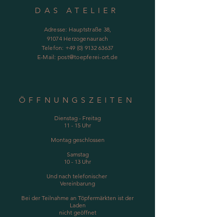
DAS ATELIER
Adresse: Hauptstraße 38,
91074 Herzogenaurach
Telefon:
+49 (0) 9132 63637
E-Mail:
post@toepferei-ort.de
ÖFFNUNGSZEITEN
Dienstag - Freitag
11 - 15 Uhr
Montag geschlossen
Samstag
10 - 13 Uhr
Und nach telefonischer
Vereinbarung
Bei der Teilnahme an Töpfermärkten ist der
Laden
nicht geöffnet