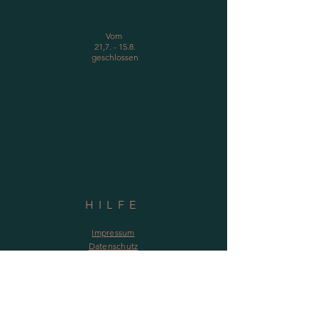
Vom​
21,7. - 15.8.
geschlossen
HILFE
Impressum
Datenschutz
NEWSLETTER